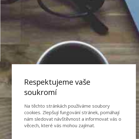
Respektujeme vaše
soukromí
Na těchto stránkách používáme soubory
cookies. Zlepšují fungování stránek, pomáhají
nám sledovat návštěvnost a informovat vás o
věcech, které vás mohou zajímat.